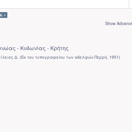
Δ. ×
Show Advanced
νώας - Κυδωνίας - Κρήτης
ίλειος Δ.
(
Εκ του τυπογραφείου των αδελφών Περρή
,
1951
)