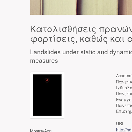
Κατολισθήσεις πρανών
φορτίσεις, καθώς και
Landslides under static and dynamic
measures
Academi
Πανεπι
Ιχθυολ
Πανεπι
Ενέργε
Πανεπι
Επιστη
URI
http://h
Mostra/
Apri