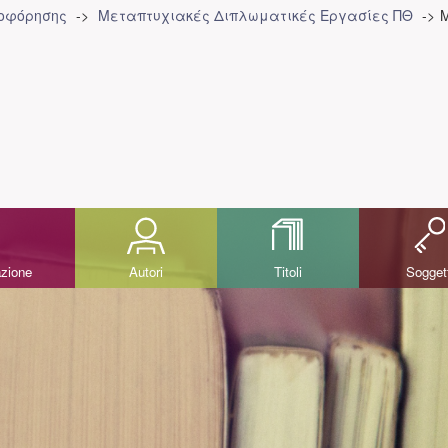
ροφόρησης
Μεταπτυχιακές Διπλωματικές Εργασίες ΠΘ
M
azione
Autori
Titoli
Sogget