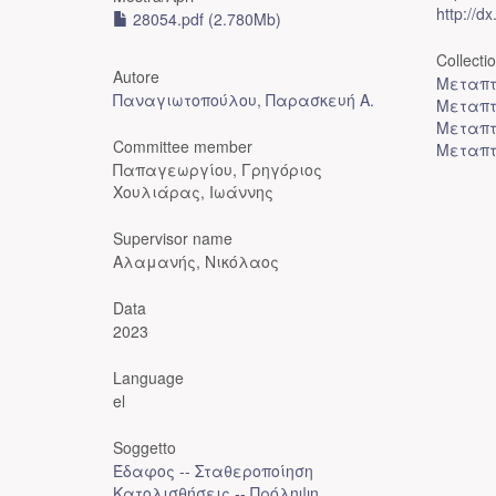
http://d
28054.pdf (2.780Mb)
Collecti
Autore
Μεταπτ
Παναγιωτοπούλου, Παρασκευή Α.
Μεταπτ
Μεταπτ
Committee member
Μεταπτ
Παπαγεωργίου, Γρηγόριος
Χουλιάρας, Ιωάννης
Supervisor name
Αλαμανής, Νικόλαος
Data
2023
Language
el
Soggetto
Έδαφος -- Σταθεροποίηση
Κατολισθήσεις -- Πρόληψη