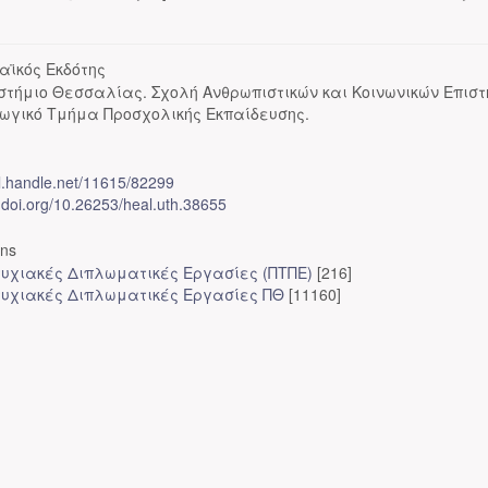
αϊκός Εκδότης
στήμιο Θεσσαλίας. Σχολή Ανθρωπιστικών και Κοινωνικών Επισ
ωγικό Τμήμα Προσχολικής Εκπαίδευσης.
dl.handle.net/11615/82299
x.doi.org/10.26253/heal.uth.38655
ons
υχιακές Διπλωματικές Εργασίες (ΠΤΠΕ)
[216]
υχιακές Διπλωματικές Εργασίες ΠΘ
[11160]