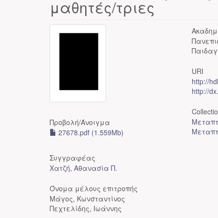
μαθητές/τριες
Ακαδημ
Πανεπι
Παιδαγ
URI
http://h
http://d
Collecti
Μεταπτ
Προβολή/
Άνοιγμα
Μεταπτ
27678.pdf (1.559Mb)
Συγγραφέας
Χατζή, Αθανασία Π.
Όνομα μέλους επιτροπής
Μάγος, Κωνσταντίνος
Πεχτελίδης, Ιωάννης