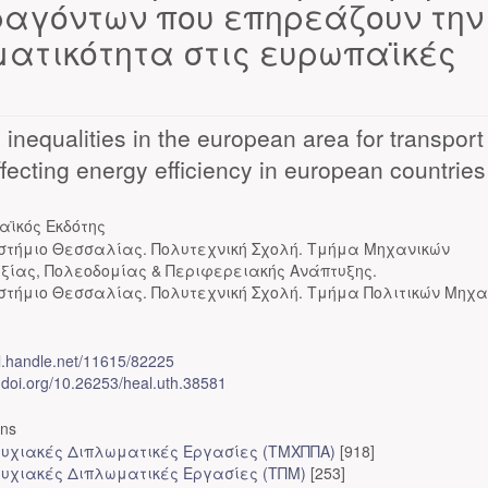
ραγόντων που επηρεάζουν την
ατικότητα στις ευρωπαϊκές
inequalities in the european area for transport
affecting energy efficiency in european countries
αϊκός Εκδότης
στήμιο Θεσσαλίας. Πολυτεχνική Σχολή. Τμήμα Μηχανικών
ξίας, Πολεοδομίας & Περιφερειακής Ανάπτυξης.
στήμιο Θεσσαλίας. Πολυτεχνική Σχολή. Τμήμα Πολιτικών Μηχα
dl.handle.net/11615/82225
x.doi.org/10.26253/heal.uth.38581
ons
υχιακές Διπλωματικές Εργασίες (ΤΜΧΠΠΑ)
[918]
υχιακές Διπλωματικές Εργασίες (ΤΠΜ)
[253]