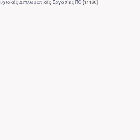
υχιακές Διπλωματικές Εργασίες ΠΘ
[11160]