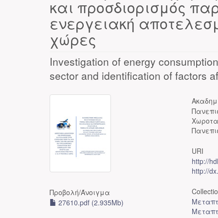
και προσδιορισμός πα
ενεργειακή αποτελεσμ
χώρες
Investigation of energy consumption 
sector and identification of factors 
Ακαδημ
Πανεπι
Χωροτα
Πανεπι
URI
http://h
http://d
Collecti
Προβολή/
Άνοιγμα
Μεταπτ
27610.pdf (2.935Mb)
Μεταπτ