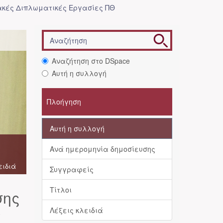
κές Διπλωματικές Εργασίες ΠΘ
Αναζήτηση στο DSpace
Αυτή η συλλογή
Πλοήγηση
Αυτή η συλλογή
Ανά ημερομηνία δημοσίευσης
ειδιά
Συγγραφείς
Τίτλοι
σης
ν
Λέξεις κλειδιά