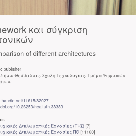
mework και σύγκριση
τονικών
arison of different architectures
c publisher
στήμιο Θεσσαλίας. Σχολή Τεχνολογίας. Τμήμα Ψηφιακών
άτων.
dl.handle.net/11615/82027
x.doi.org/10.26253/heal.uth.38383
ons
υχιακές Διπλωματικές Εργασίες (ΤΨΣ)
[7]
υχιακές Διπλωματικές Εργασίες ΠΘ
[11160]