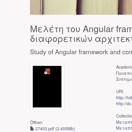
Μελέτη του Angular fra
διαφορετικών αρχιτεκ
Study of Angular framework and comp
Academi
Πανεπι
Συστημ
URI
http://h
http://d
Collecti
Μεταπτ
Öffnen
Μεταπτ
27403.pdf (2.405Mb)