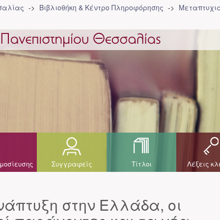
σσαλίας
Βιβλιοθήκη & Κέντρο Πληροφόρησης
Μεταπτυχια
μοσίευσης
Συγγραφείς
Τίτλοι
Λέξεις κλ
νάπτυξη στην Ελλάδα, οι