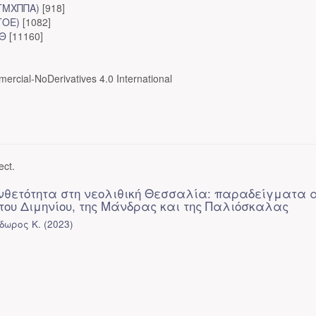
ΤΜΧΠΠΑ)
[918]
ΤΟΕ)
[1082]
ΠΘ
[11160]
ercial-NoDerivatives 4.0 International
ect.
υνθετότητα στη νεολιθική Θεσσαλία: παραδείγματα 
 του Διμηνίου, της Μάνδρας και της Παλιόσκαλας
δωρος Κ.
(
2023
)