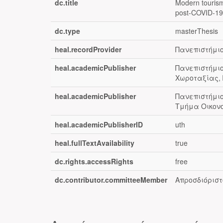
dc.title
Modern tourism
post-COVID-19
dc.type
masterThesis
heal.recordProvider
Πανεπιστήμιο
heal.academicPublisher
Πανεπιστήμι
Χωροταξίας, 
heal.academicPublisher
Πανεπιστήμιο
Τμήμα Οικονο
heal.academicPublisherID
uth
heal.fullTextAvailability
true
dc.rights.accessRights
free
dc.contributor.committeeMember
Απροσδιόριστο