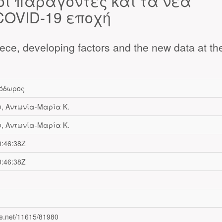
οί παράγοντες και τα νέα
COVID-19 εποχή
ce, developing factors and the new data at th
όδωρος
, Αντωνία-Μαρία Κ.
, Αντωνία-Μαρία Κ.
0:46:38Z
0:46:38Z
dle.net/11615/81980