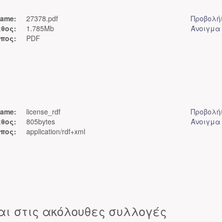
ame:
27378.pdf
Προβολή
θος:
1.785Mb
Άνοιγμα
πος:
PDF
ame:
license_rdf
Προβολή
θος:
805bytes
Άνοιγμα
πος:
application/rdf+xml
αι στις ακόλουθες συλλογές