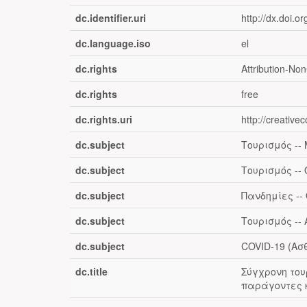
dc.identifier.uri
http://dx.doi.o
dc.language.iso
el
dc.rights
Attribution-No
dc.rights
free
dc.rights.uri
http://creativ
dc.subject
Τουρισμός --
dc.subject
Τουρισμός --
dc.subject
Πανδημίες --
dc.subject
Τουρισμός --
dc.subject
COVID-19 (Ασ
dc.title
Σύγχρονη του
παράγοντες κ