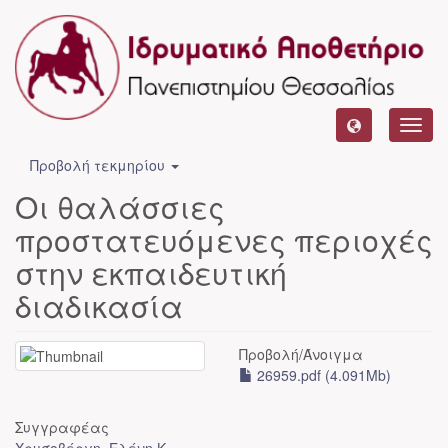
Toggl
navig
Προβολή τεκμηρίου
Οι θαλάσσιες
προστατευόμενες περιοχές
στην εκπαιδευτική
διαδικασία
Προβολή/
Άνοιγμα
26959.pdf (4.091Mb)
Συγγραφέας