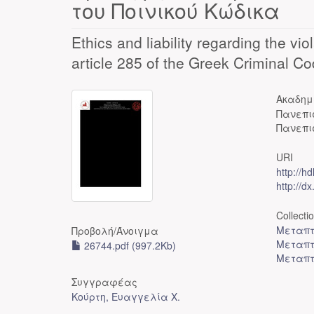
του Ποινικού Κώδικα
Ethics and liability regarding the vi
article 285 of the Greek Criminal C
Ακαδημ
Πανεπι
Πανεπι
URI
http://h
http://d
Collecti
Μεταπτ
Προβολή/
Άνοιγμα
Μεταπτ
26744.pdf (997.2Kb)
Μεταπτ
Συγγραφέας
Κούρτη, Ευαγγελία Χ.