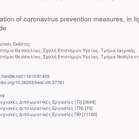
olation of coronavirus prevention measures, in li
ode
αϊκός Εκδότης
στήμιο Θεσσαλίας. Σχολή Επιστημών Υγείας. Τμήμα Ιατρικής.
στήμιο Θεσσαλίας. Σχολή Επιστημών Υγείας. Τμήμα Νοσηλευτι
dl.handle.net/11615/81405
x.doi.org/10.26253/heal.uth.37761
ons
υχιακές Διπλωματικές Εργασίες (ΤΙ)
[3049]
υχιακές Διπλωματικές Εργασίες (ΤΝ)
[73]
υχιακές Διπλωματικές Εργασίες ΠΘ
[11160]