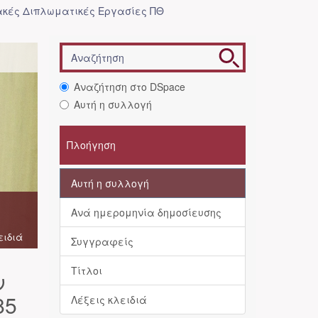
κές Διπλωματικές Εργασίες ΠΘ
Αναζήτηση στο DSpace
Αυτή η συλλογή
Πλοήγηση
Αυτή η συλλογή
Ανά ημερομηνία δημοσίευσης
ειδιά
Συγγραφείς
Τίτλοι
ν
85
Λέξεις κλειδιά