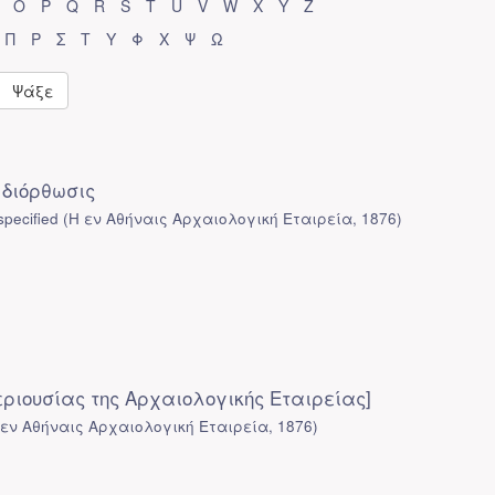
O
P
Q
R
S
T
U
V
W
X
Y
Z
Π
Ρ
Σ
Τ
Υ
Φ
Χ
Ψ
Ω
Ψάξε
διόρθωσις
pecified
(
Η εν Αθήναις Αρχαιολογική Εταιρεία
,
1876
)
εριουσίας της Αρχαιολογικής Εταιρείας]
 εν Αθήναις Αρχαιολογική Εταιρεία
,
1876
)