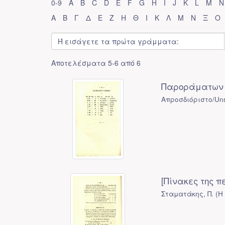
0-9
A
B
C
D
E
F
G
H
I
J
K
L
M
N
Α
Β
Γ
Δ
Ε
Ζ
Η
Θ
Ι
Κ
Λ
Μ
Ν
Ξ
Ο
Αποτελέσματα 5-6 από 6
Παροράματων 
Απροσδιόριστο/Uns
[Πίνακες της π
Σταματάκης, Π.
(
Η