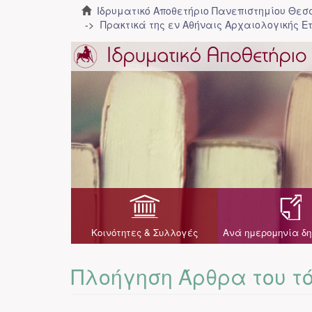
Ιδρυματικό Αποθετήριο Πανεπιστημίου Θε
Πρακτικά της εν Αθήναις Αρχαιολογικής Ε
Κοινότητες & Συλλογές
Ανά ημερομηνία δη
Πλοήγηση Άρθρα του τό