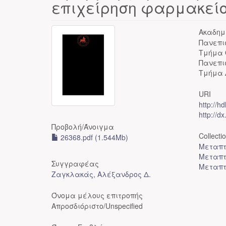
επιχείρηση φαρμακεί
Ακαδημ
Πανεπι
Τμήμα 
Πανεπι
Τμήμα 
URI
http://h
http://d
Προβολή/
Άνοιγμα
Collecti
26368.pdf (1.544Mb)
Μεταπτ
Μεταπτ
Συγγραφέας
Μεταπτ
Ζαγκλακάς, Αλέξανδρος Δ.
Όνομα μέλους επιτροπής
Απροσδιόριστο/Unspecified