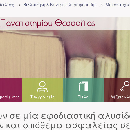
σσαλίας
Βιβλιοθήκη & Κέντρο Πληροφόρησης
Μεταπτυχια
μοσίευσης
Συγγραφείς
Τίτλοι
Λέξεις κλ
ν σε μία εφοδιαστική αλυσίδ
 και απόθεμα ασφαλείας σ