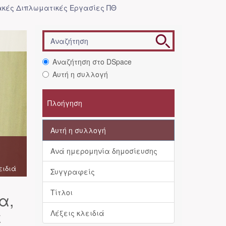
κές Διπλωματικές Εργασίες ΠΘ
Αναζήτηση στο DSpace
Αυτή η συλλογή
Πλοήγηση
Αυτή η συλλογή
Ανά ημερομηνία δημοσίευσης
ειδιά
Συγγραφείς
Τίτλοι
α,
ε
Λέξεις κλειδιά