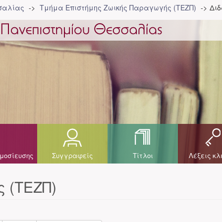
σσαλίας
Τμήμα Επιστήμης Ζωικής Παραγωγής (ΤΕΖΠ)
Διδ
μοσίευσης
Συγγραφείς
Τίτλοι
Λέξεις κλ
ς (ΤΕΖΠ)