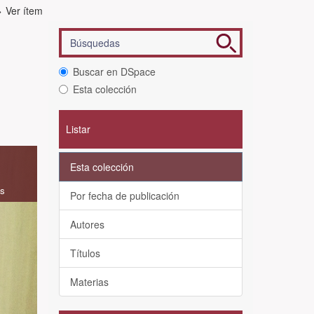
Ver ítem
Buscar en DSpace
Esta colección
Listar
Esta colección
as
Por fecha de publicación
Autores
Títulos
Materias