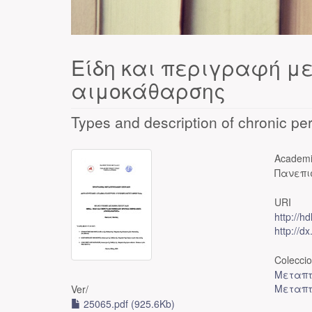
Είδη και περιγραφή με
αιμοκάθαρσης
Types and description of chronic pe
Academi
Πανεπι
URI
http://h
http://d
Colecci
Μεταπτ
Μεταπτ
Ver/
25065.pdf (925.6Kb)