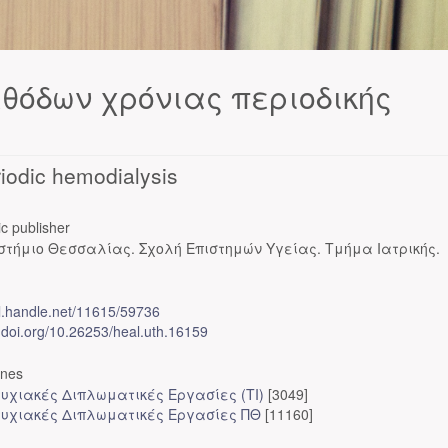
θόδων χρόνιας περιοδικής
riodic hemodialysis
c publisher
στήμιο Θεσσαλίας. Σχολή Επιστημών Υγείας. Τμήμα Ιατρικής.
dl.handle.net/11615/59736
x.doi.org/10.26253/heal.uth.16159
ones
υχιακές Διπλωματικές Εργασίες (ΤΙ)
[3049]
υχιακές Διπλωματικές Εργασίες ΠΘ
[11160]