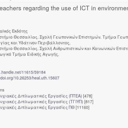
 teachers regarding the use of ICT in environme
αϊκός Εκδότης
στήμιο Θεσσαλίας. Σχολή Γεωπονικών Επιστημών. Τμήμα Γεω
ογίας και Υδάτινου Περιβάλλοντος.
στήμιο Θεσσαλίας. Σχολή Ανθρωπιστικών και Κοινωνικών Επισ
ωγικό Τμήμα Ειδικής Αγωγής.
dl.handle.net/11615/59184
x.doi.org/10.26253/heal.uth.15607
ons
υχιακές Διπλωματικές Εργασίες (ΠΤΕΑ)
[478]
υχιακές Διπλωματικές Εργασίες (ΤΓΙΥΠ)
[817]
υχιακές Διπλωματικές Εργασίες ΠΘ
[11160]