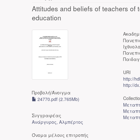
Attitudes and beliefs of teachers of
education
Ακαδημ
Πανεπι
Ιχθυολ
Πανεπι
Παιδαγ
URI
http://h
http://d
Προβολή/
Άνοιγμα
Collecti
24770.pdf (2.765Mb)
Μεταπτ
Μεταπτ
Συγγραφέας
Μεταπτ
Ανάργυρος, Αλµπέρτος
Όνομα μέλους επιτροπής