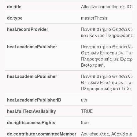
dc.title
Affective computing σε ΙΟΤ
dc.type
masterThesis
heal.recordProvider
Πανεπιστήμιο Θεσσαλίας 
και Κέντρο Πληροφόρηση
heal.academicPublisher
Πανεπιστήμιο Θεσσαλίας
Θετικών Επιστημών. Τμή
Πληροφορικής με Εφαρμο
Βιοϊατρική.
heal.academicPublisher
Πανεπιστήμιο Θεσσαλίας
Θετικών Επιστημών. Τμή
Πληροφορικής και Τηλεπι
heal.academicPublisherID
uth
heal.fullTextAvailability
TRUE
dc.rights.accessRights
free
dc.contributor.committeeMember
Λουκόπουλος, Αθανάσιος