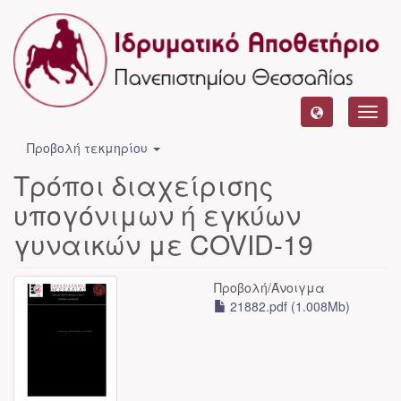
Toggl
navig
Προβολή τεκμηρίου
Τρόποι διαχείρισης
υπογόνιμων ή εγκύων
γυναικών με COVID-19
Προβολή/
Άνοιγμα
21882.pdf (1.008Mb)