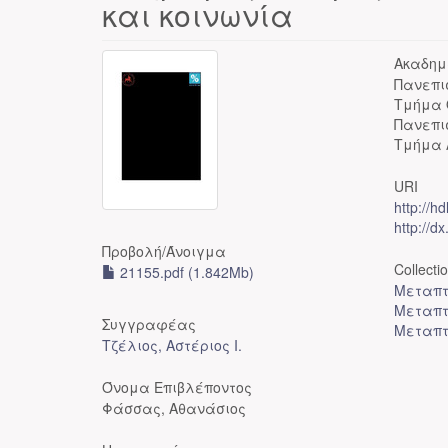
και κοινωνία
Ακαδημ
Πανεπι
Τμήμα 
Πανεπι
Τμήμα 
URI
http://h
http://d
Προβολή/
Άνοιγμα
Collecti
21155.pdf (1.842Mb)
Μεταπτ
Μεταπτ
Συγγραφέας
Μεταπτ
Τζέλιος, Αστέριος Ι.
Όνομα Επιβλέποντος
Φάσσας, Αθανάσιος