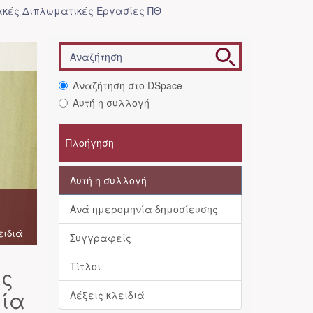
κές Διπλωματικές Εργασίες ΠΘ
Αναζήτηση στο DSpace
Αυτή η συλλογή
Πλοήγηση
Αυτή η συλλογή
Ανά ημερομηνία δημοσίευσης
ειδιά
Συγγραφείς
Τίτλοι
ές
μία
Λέξεις κλειδιά