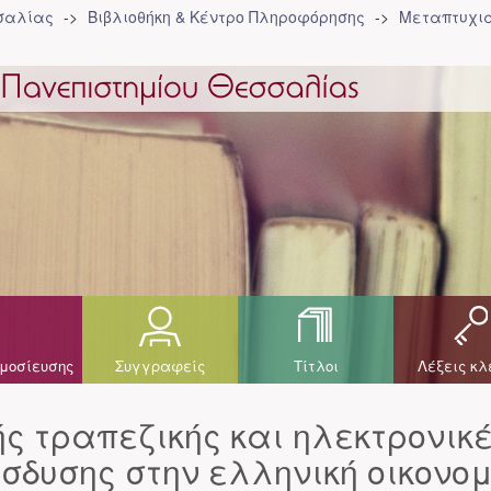
σσαλίας
Βιβλιοθήκη & Κέντρο Πληροφόρησης
Μεταπτυχια
μοσίευσης
Συγγραφείς
Τίτλοι
Λέξεις κλ
ς τραπεζικής και ηλεκτρονικ
σδυσης στην ελληνική οικονο