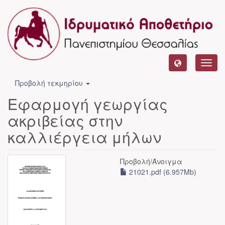
Toggl
navig
Προβολή τεκμηρίου
Εφαρμογή γεωργίας
ακριβείας στην
καλλιέργεια μήλων
Προβολή/
Άνοιγμα
21021.pdf (6.957Mb)