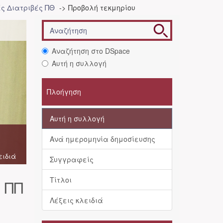
ές Διατριβές ΠΘ
Προβολή τεκμηρίου
Αναζήτηση στο DSpace
Αυτή η συλλογή
Πλοήγηση
Αυτή η συλλογή
Ανά ημερομηνία δημοσίευσης
ειδιά
Συγγραφείς
Τίτλοι
 ΠΠ
,
Λέξεις κλειδιά