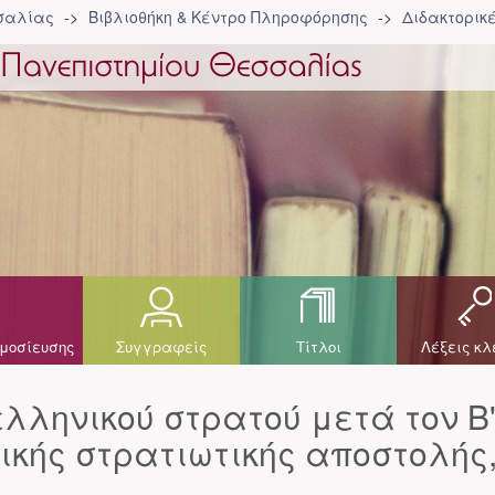
σσαλίας
Βιβλιοθήκη & Κέντρο Πληροφόρησης
Διδακτορικ
μοσίευσης
Συγγραφείς
Τίτλοι
Λέξεις κλ
λληνικού στρατού μετά τον Β'
νικής στρατιωτικής αποστολής