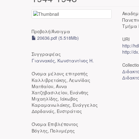
Ακαδημ
Πανεπι
Τμήμα 
Προβολή/
Άνοιγμα
20636.pdf (5.518Mb)
URI
http://h
http://d
Συγγραφέας
Γιαννακός, Κωνσταντίνος Η.
Collecti
Διδακτο
Όνομα μέλους επιτροπής
Διδακτ
Καλλιβρετάκης, Λεωνίδας
Ματθαίου, Άννα
Χατζηβασιλείου, Ευάνθης
Μιχαηλίδης, Ιάκωβος
Καραμανωλάκης, Ευάγγελος
Δορδανάς, Ευστράτιος
Όνομα Επιβλέποντος
Βόγλης, Πολυμέρης