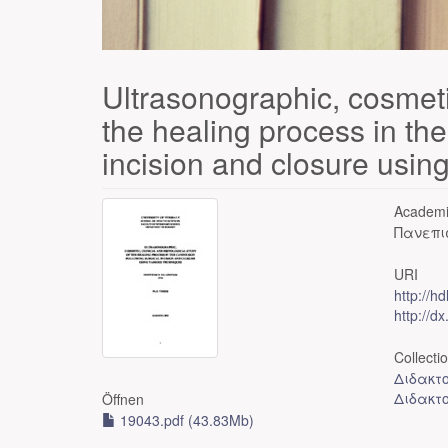
Ultrasonographic, cosmetic
the healing process in the
incision and closure usin
Academi
Πανεπι
URI
http://h
http://d
Collecti
Διδακτο
Διδακτ
Öffnen
19043.pdf (43.83Mb)