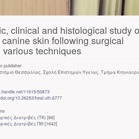
, clinical and histological study o
 canine skin following surgical
g various techniques
c publisher
στήμιο Θεσσαλίας. Σχολή Επιστημών Υγείας. Τμήμα Κτηνιατρι
dl.handle.net/11615/50873
x.doi.org/10.26253/heal.uth.6777
ons
ρικές Διατριβές (ΤΚ)
[66]
ορικές Διατριβές ΠΘ
[1642]