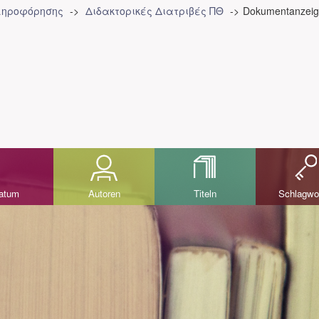
Πληροφόρησης
Διδακτορικές Διατριβές ΠΘ
Dokumentanzei
datum
Autoren
Titeln
Schlagwo