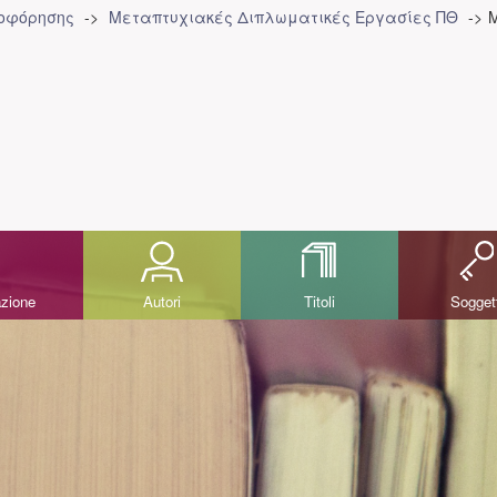
ροφόρησης
Μεταπτυχιακές Διπλωματικές Εργασίες ΠΘ
M
azione
Autori
Titoli
Sogget