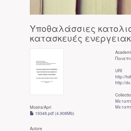
Υποθαλάσσιες κατολισ
κατασκευές ενεργεια
Academi
Πανεπι
URI
http://h
http://d
Collecti
Μεταπτ
Μεταπτ
Mostra/
Apri
19348.pdf (4.908Mb)
Autore