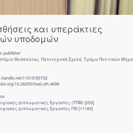
θήσεις και υπεράκτιες
κών υποδομών
c publisher
στήμιο Θεσσαλίας. Πολυτεχνική Σχολή. Τμήμα Πολιτικών Μηχα
dl.handle.net/11615/50702
x.doi.org/10.26253/heal.uth.4696
ons
υχιακές Διπλωματικές Εργασίες (ΤΠΜ)
[253]
υχιακές Διπλωματικές Εργασίες ΠΘ
[11160]