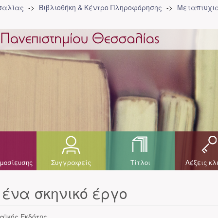
σσαλίας
Βιβλιοθήκη & Κέντρο Πληροφόρησης
Μεταπτυχια
μοσίευσης
Συγγραφείς
Τίτλοι
Λέξεις κλ
ένα σκηνικό έργο
αϊκός Εκδότης