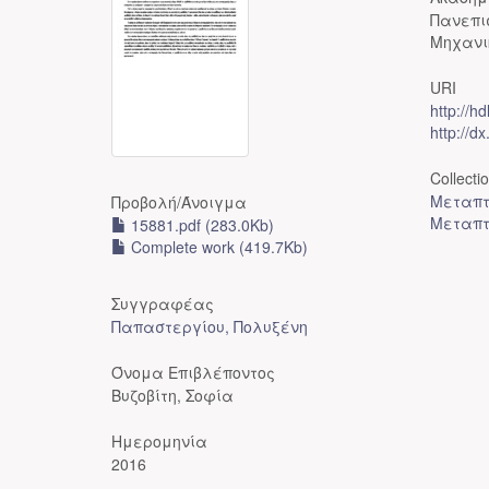
Πανεπι
Μηχανι
URI
http://h
http://d
Collecti
Μεταπτ
Προβολή/
Άνοιγμα
Μεταπτ
15881.pdf (283.0Kb)
Complete work (419.7Kb)
Συγγραφέας
Παπαστεργίου, Πολυξένη
Όνομα Επιβλέποντος
Βυζοβίτη, Σοφία
Ημερομηνία
2016