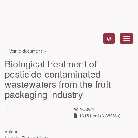
Toggl
navig
Voir le document
Biological treatment of
pesticide-contaminated
wastewaters from the fruit
packaging industry
Voir/
Ouvrir
16151.pdf (6.689Mo)
Auteur