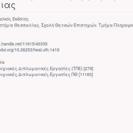
ειας
αϊκός Εκδότης
στήμιο Θεσσαλίας. Σχολή Θετικών Επιστημών. Τμήμα Πληροφο
dl.handle.net/11615/46335
x.doi.org/10.26253/heal.uth.1419
ons
υχιακές Διπλωματικές Εργασίες (ΤΠΕ)
[279]
υχιακές Διπλωματικές Εργασίες ΠΘ
[11160]