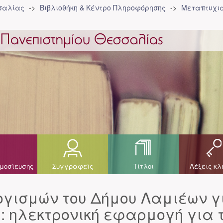
σσαλίας
Βιβλιοθήκη & Κέντρο Πληροφόρησης
Μεταπτυχια
μοσίευσης
Συγγραφείς
Τίτλοι
Λέξεις κλ
γισμών του Δήμου Λαμιέων γ
5 : ηλεκτρονική εφαρμογή για 