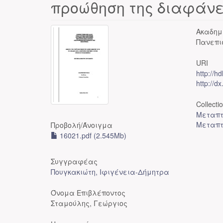
προώθηση της διαφάν
Ακαδημ
Πανεπι
URI
http://h
http://d
Collecti
Μεταπτ
Μεταπτ
Προβολή/
Άνοιγμα
16021.pdf (2.545Mb)
Συγγραφέας
Πουγκακιώτη, Ιφιγένεια-Δήμητρα
Όνομα Επιβλέποντος
Σταμούλης, Γεώργιος