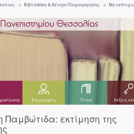
σσαλίας
Βιβλιοθήκη & Κέντρο Πληροφόρησης
Μεταπτυχια
μοσίευσης
Συγγραφείς
Τίτλοι
Λέξεις κλ
 Παμβώτιδα: εκτίμηση της
ης