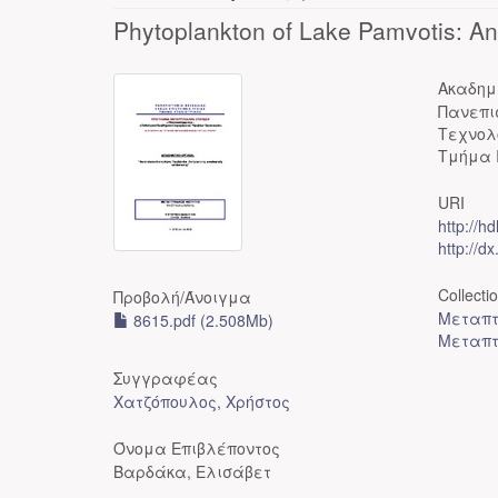
Phytoplankton of Lake Pamvotis: An 
Ακαδημ
Πανεπι
Τεχνολ
Τμήμα 
URI
http://h
http://d
Collecti
Προβολή/
Άνοιγμα
Μεταπτ
8615.pdf (2.508Mb)
Μεταπτ
Συγγραφέας
Χατζόπουλος, Χρήστος
Όνομα Επιβλέποντος
Βαρδάκα, Ελισάβετ