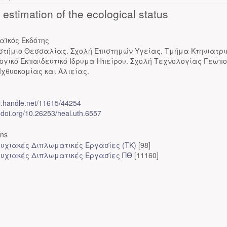
estimation of the ecological status
αϊκός Εκδότης
στήμιο Θεσσαλίας. Σχολή Επιστημών Υγείας. Τμήμα Κτηνιατρι
ογικό Εκπαιδευτικό Ιδρυμα Ηπείρου. Σχολή Τεχνολογίας Γεωπο
Ιχθυοκομίας και Αλιείας.
dl.handle.net/11615/44254
x.doi.org/10.26253/heal.uth.6557
ons
υχιακές Διπλωματικές Εργασίες (ΤΚ)
[98]
υχιακές Διπλωματικές Εργασίες ΠΘ
[11160]