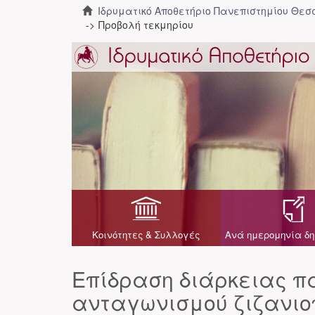
Ιδρυματικό Αποθετήριο Πανεπιστημίου Θε
Προβολή τεκμηρίου
Κοινότητες & Συλλογές
Ανά ημερομηνία δη
Επίδραση διάρκειας π
ανταγωνισμού ζιζανιο