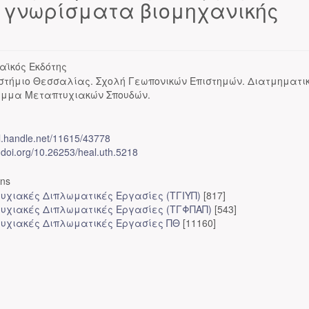
ά γνωρίσματα βιομηχανικής
αϊκός Εκδότης
στήμιο Θεσσαλίας. Σχολή Γεωπονικών Επιστημών. Διατμηματι
μμα Μεταπτυχιακών Σπουδών.
dl.handle.net/11615/43778
x.doi.org/10.26253/heal.uth.5218
ons
υχιακές Διπλωματικές Εργασίες (ΤΓΙΥΠ)
[817]
υχιακές Διπλωματικές Εργασίες (ΤΓΦΠΑΠ)
[543]
υχιακές Διπλωματικές Εργασίες ΠΘ
[11160]