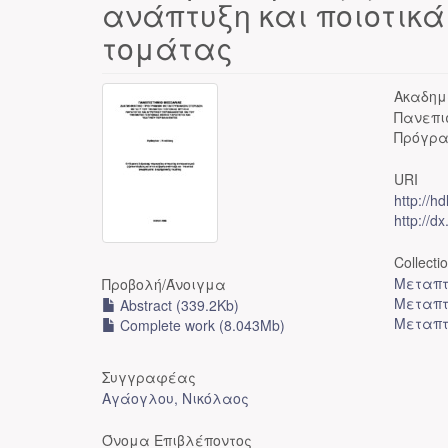
ανάπτυξη και ποιοτικ
τομάτας
Ακαδημ
Πανεπι
Πρόγρα
URI
http://h
http://d
Collecti
Μεταπτ
Προβολή/
Άνοιγμα
Μεταπτ
Abstract (339.2Kb)
Μεταπτ
Complete work (8.043Mb)
Συγγραφέας
Αγάογλου, Νικόλαος
Όνομα Επιβλέποντος