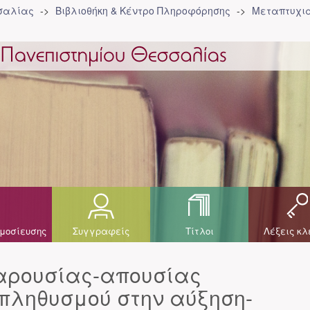
σσαλίας
Βιβλιοθήκη & Κέντρο Πληροφόρησης
Μεταπτυχια
μοσίευσης
Συγγραφείς
Τίτλοι
Λέξεις κλ
αρουσίας-απουσίας
πληθυσμού στην αύξηση-