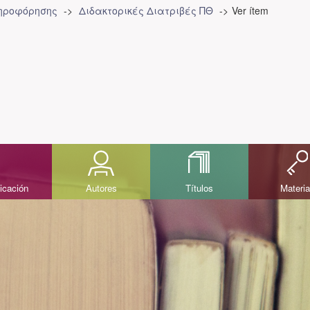
ληροφόρησης
Διδακτορικές Διατριβές ΠΘ
Ver ítem
icación
Autores
Títulos
Materi