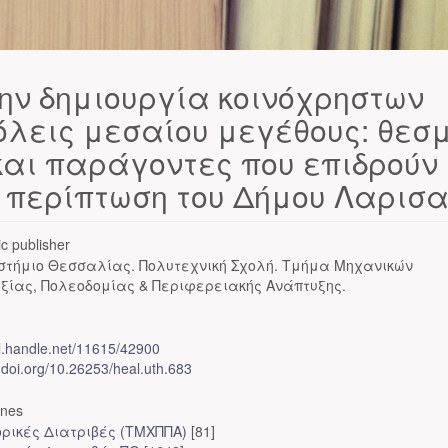
ην δημιουργία κοινόχρηστων
όλεις μεσαίου μεγέθους: θεσμ
 και παράγοντες που επιδρούν
Η περίπτωση του Δήμου Λαρισ
c publisher
στήμιο Θεσσαλίας. Πολυτεχνική Σχολή. Τμήμα Μηχανικών
ξίας, Πολεοδομίας & Περιφερειακής Ανάπτυξης.
dl.handle.net/11615/42900
x.doi.org/10.26253/heal.uth.683
ones
ορικές Διατριβές (ΤΜΧΠΠΑ)
[81]