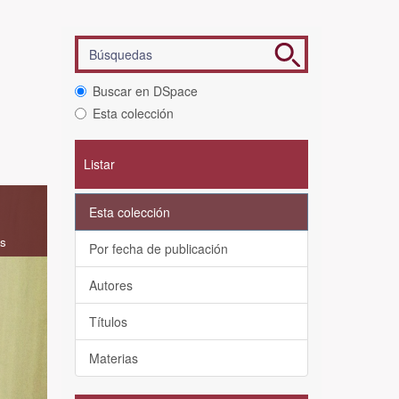
Buscar en DSpace
Esta colección
Listar
Esta colección
as
Por fecha de publicación
Autores
Títulos
Materias