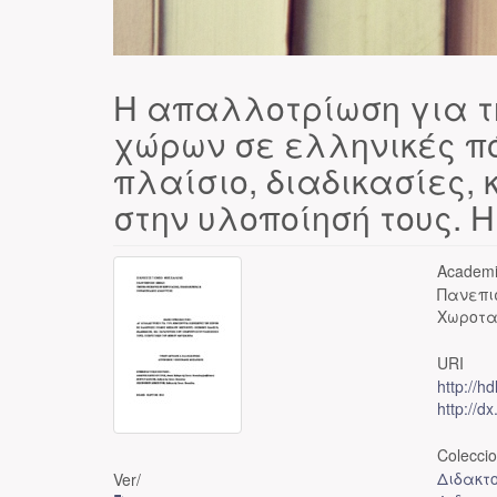
Η απαλλοτρίωση για τ
χώρων σε ελληνικές π
πλαίσιο, διαδικασίες,
στην υλοποίησή τους. 
Academi
Πανεπι
Χωροτα
URI
http://h
http://d
Colecci
Διδακτ
Ver/