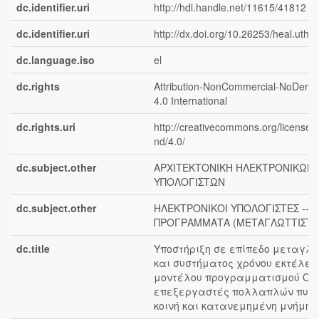
dc.identifier.uri
http://hdl.handle.net/11615/41812
dc.identifier.uri
http://dx.doi.org/10.26253/heal.uth.
dc.language.iso
el
dc.rights
Attribution-NonCommercial-NoDeriva
4.0 International
dc.rights.uri
http://creativecommons.org/licenses
nd/4.0/
dc.subject.other
ΑΡΧΙΤΕΚΤΟΝΙΚΗ ΗΛΕΚΤΡΟΝΙΚΩΝ
ΥΠΟΛΟΓΙΣΤΩΝ
dc.subject.other
ΗΛΕΚΤΡΟΝΙΚΟΙ ΥΠΟΛΟΓΙΣΤΕΣ --
ΠΡΟΓΡΑΜΜΑΤΑ (ΜΕΤΑΓΛΩΤΤΙΣΤΕ
dc.title
Υποστήριξη σε επίπεδο μεταγλώ
και συστήματος χρόνου εκτέλεσ
μοντέλου προγραμματισμού Op
επεξεργαστές πολλαπλών πυρ
κοινή και κατανεμημένη μνήμη