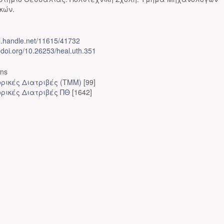
κών.
dl.handle.net/11615/41732
x.doi.org/10.26253/heal.uth.351
ons
ορικές Διατριβές (ΤΜΜ)
[99]
ορικές Διατριβές ΠΘ
[1642]