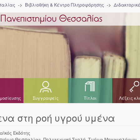
σσαλίας
Βιβλιοθήκη & Κέντρο Πληροφόρησης
Διδακτορικ
μοσίευσης
Συγγραφείς
Τίτλοι
Λέξεις κλ
να στη ροή υγρού υμένα
αϊκός Εκδότης
στήμιο Θεσσαλίας. Πολυτεχνική Σχολή. Τμήμα Μηχανολόγων