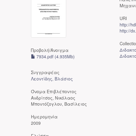
Μηχανι
URI
http://h
http://d
Collecti
Διδακτ
Προβολή/
Άνοιγμα
Διδακτ
7934.pdf (4.935Mb)
Συγγραφέας
Λεοντίδης, Βλάσιος
Όνομα Επιβλέποντος
Ανδρίτσος, Νικόλαος
Μποντόζογλου, Βασίλειος
Ημερομηνία
2009
Γλώσσα