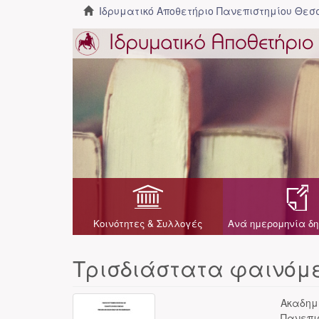
Ιδρυματικό Αποθετήριο Πανεπιστημίου Θε
Κοινότητες & Συλλογές
Ανά ημερομηνία δη
Τρισδιάστατα φαινόμε
Ακαδημ
Πανεπι