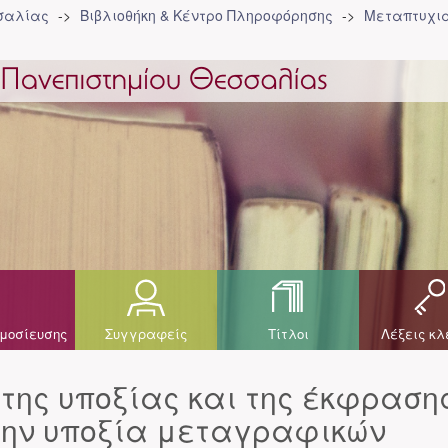
σσαλίας
Βιβλιοθήκη & Κέντρο Πληροφόρησης
Μεταπτυχια
μοσίευσης
Συγγραφείς
Τίτλοι
Λέξεις κλ
της υποξίας και της έκφραση
την υποξία μεταγραφικών