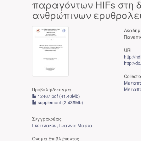
παραγόντων HIFs στη 
ανθρώπινων ερυθρολε
Ακαδημ
Πανεπι
URI
http://h
http://d
Collecti
Μεταπτ
Μεταπτ
Προβολή/
Άνοιγμα
12467.pdf (41.40Mb)
supplement (2.436Mb)
Συγγραφέας
Γκοτινάκου, Ιωάννα-Μαρία
Όνομα Επιβλέποντος