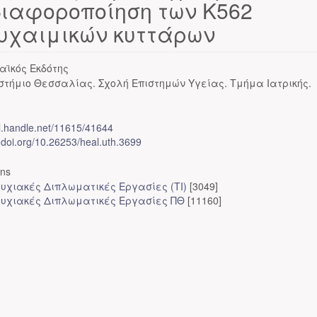
διαφοροποίηση των Κ562
υχαιμικών κυττάρων
αϊκός Εκδότης
στήμιο Θεσσαλίας. Σχολή Επιστημών Υγείας. Τμήμα Ιατρικής.
dl.handle.net/11615/41644
x.doi.org/10.26253/heal.uth.3699
ons
υχιακές Διπλωματικές Εργασίες (ΤΙ)
[3049]
υχιακές Διπλωματικές Εργασίες ΠΘ
[11160]