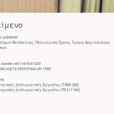
είμενο
c publisher
στήμιο Θεσσαλίας. Πολυτεχνική Σχολή. Τμήμα Αρχιτεκτόνων
κών.
dl.handle.net/11615/41520
x.doi.org/10.26253/heal.uth.1580
ons
υχιακές Διπλωματικές Εργασίες (ΤΑΜ)
[99]
υχιακές Διπλωματικές Εργασίες ΠΘ
[11160]