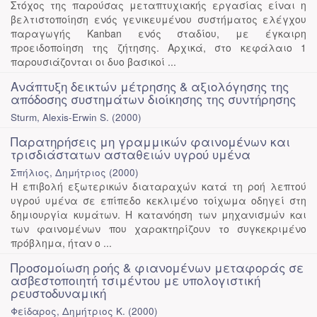
Στόχος της παρούσας μεταπτυχιακής εργασίας είναι η
βελτιστοποίηση ενός γενικευμένου συστήματος ελέγχου
παραγωγής Kanban ενός σταδίου, με έγκαιρη
προειδοποίηση της ζήτησης. Αρχικά, στο κεφάλαιο 1
παρουσιάζονται οι δυο βασικοί ...
Ανάπτυξη δεικτών μέτρησης & αξιολόγησης της
απόδοσης συστημάτων διοίκησης της συντήρησης
Sturm, Alexis-Erwin S.
(
2000
)
Παρατηρήσεις μη γραμμικών φαινομένων και
τρισδιάστατων ασταθειών υγρού υμένα
Σπήλιος, Δημήτριος
(
2000
)
Η επιβολή εξωτερικών διαταραχών κατά τη ροή λεπτού
υγρού υμένα σε επίπεδο κεκλιμένο τοίχωμα οδηγεί στη
δημιουργία κυμάτων. Η κατανόηση των μηχανισμών και
των φαινομένων που χαρακτηρίζουν το συγκεκριμένο
πρόβλημα, ήταν ο ...
Προσομοίωση ροής & φιανομένων μεταφοράς σε
ασβεστοποιητή τσιμέντου με υπολογιστική
ρευστοδυναμική
Φείδαρος, Δημήτριος Κ.
(
2000
)