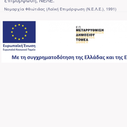
επιμόρφωση, ΝΕΛΕ.
Νομαρχία Φθιώτιδας
(
Λαϊκή Επιμόρφωση (Ν.Ε.Λ.Ε.)
,
1991
)