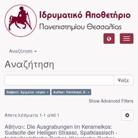
Toggl
navig
Αναζήτηση
Αναζήτηση
Ψάξε
Subject: Αρχαίοι τάφοι ×
Author: Vierneisel, K. ×
Show Advanced Filters
Αποτελέσματα 1-1 από 1
Αθήναι: Die Ausgrabungen im Kerameikos:
Sudscite der Heiligen Strassc, Spatklassisch -