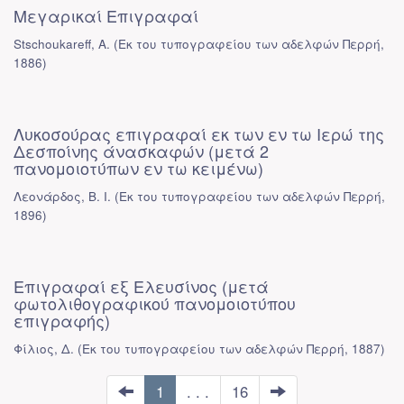
Μεγαρικαί Επιγραφαί
Stschoukareff, A.
(
Εκ του τυπογραφείου των αδελφών Περρή
,
1886
)
Λυκοσούρας επιγραφαί εκ των εν τω Ιερώ της
Δεσποίνης άνασκαφών (μετά 2
πανομοιοτύπων εν τω κειμένω)
Λεονάρδος, Β. Ι.
(
Εκ του τυπογραφείου των αδελφών Περρή
,
1896
)
Επιγραφαί εξ Ελευσίνος (μετά
φωτολιθογραφικού πανομοιοτύπου
επιγραφής)
Φίλιος, Δ.
(
Εκ του τυπογραφείου των αδελφών Περρή
,
1887
)
1
. . .
16