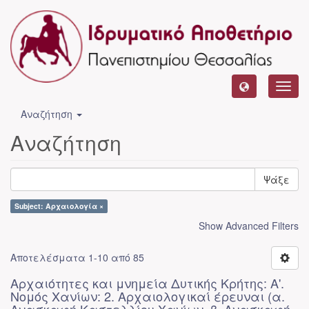
Toggl
navig
Αναζήτηση
Αναζήτηση
Ψάξε
Subject: Αρχαιολογία ×
Show Advanced Filters
Αποτελέσματα 1-10 από 85
Αρχαιότητες και μνημεία Δυτικής Κρήτης: Α'.
Νομός Χανίων: 2. Αρχαιολογικαί έρευναι (α.