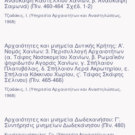
Ανασκαφή Καστελλίου Χανίων, β. Ανασκαφή
Σαμωνά) (Πίν. 460-464˙ Σχέδ. 1-2)
Τζαδάκις, Ι.
(
Υπηρεσία Αρχαιοτήτων και Αναστηλώσεως
,
1968
)
Αρχαιότητες και μνημεία Δυτικής Κρήτης: Α'.
Νομός Χανίων: 3. Περισυλλογή Αρχαιοτήτων
(α. Τάφος Νοσοκομείου Χανίων, β. Ρωμαϊκόν
ψηφιδωτόν Αγοράς Χανίων, γ. Σπήλαιον
Πλατυβόλας, δ. Σπήλαιον Λερά Ακρωτηρίου, ε.
Σπήλαια Κόκκινου Χωρίου, ς'. Τάφος Σκάφης
Σέλινου) (Πίν. 465-466)
Τζαδάκις, Ι.
(
Υπηρεσία Αρχαιοτήτων και Αναστηλώσεως
,
1968
)
Αρχαιότητες και μνημεία Δωδεκανήσου: Γ'.
Συντήρησις μνημείων Δωδεκάνησου (Πίν. 480)
Κωνσταντινόπουλος, Γρ.
(
Υπηρεσία Αρχαιοτήτων και