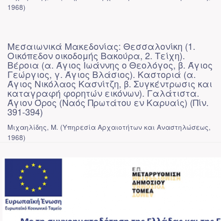
1968
)
Μεσαιωνικά Μακεδονίας: Θεσσαλονίκη (1.
Οικόπεδον οικοδομής Βακούρα, 2. Τείχη).
Βέροια (α. Άγιος Ιωάννης ο Θεολόγος, β. Άγιος
Γεώργιος, γ. Άγιος Βλάσιος). Καστοριά (α.
Άγιος Νικόλαος Κασνίτζη, β. Συγκέντρωσις και
καταγραφή φορητών εικόνων). Γαλάτιστα.
Άγιον Όρος (Ναός Πρωτάτου εν Καρυαίς) (Πίν.
391-394)
Μιχαηλίδης, Μ.
(
Υπηρεσία Αρχαιοτήτων και Αναστηλώσεως
,
1968
)