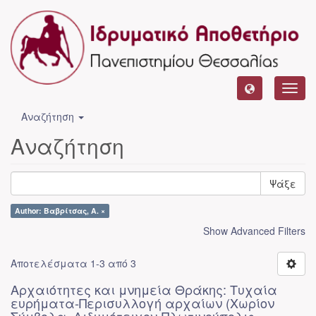
Toggl
navig
Αναζήτηση
Αναζήτηση
Ψάξε
Author: Βαβρίτσας, Α. ×
Show Advanced Filters
Αποτελέσματα 1-3 από 3
Αρχαιότητες και μνημεία Θράκης: Τυχαία
ευρήματα-Περισυλλογή αρχαίων (Χωρίον