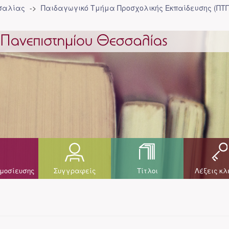
σσαλίας
Παιδαγωγικό Τμήμα Προσχολικής Eκπαίδευσης (ΠΤΠ
μοσίευσης
Συγγραφείς
Τίτλοι
Λέξεις κλ