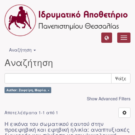
Toggl
navig
Αναζήτηση
Αναζήτηση
Ψάξε
Author: Ζαφείρη, Μαρία. ×
Show Advanced Filters
Αποτελέσματα 1-1 από 1
Η εικόνα του σωματικού εαυτού στην
προεφηβική και εφηβική ηλικία: αναπτυξιακές