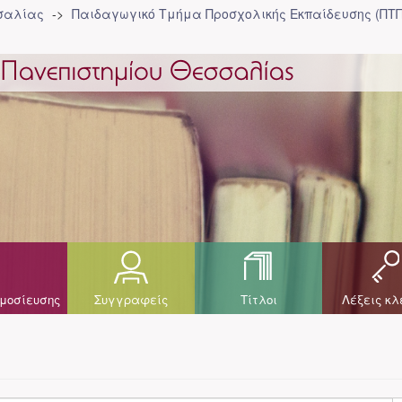
σσαλίας
Παιδαγωγικό Τμήμα Προσχολικής Eκπαίδευσης (ΠΤΠ
μοσίευσης
Συγγραφείς
Τίτλοι
Λέξεις κλ