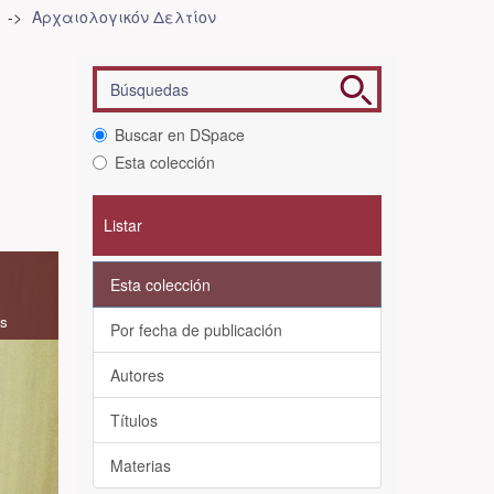
Αρχαιολογικόν Δελτίον
Buscar en DSpace
Esta colección
Listar
Esta colección
as
Por fecha de publicación
Autores
Títulos
Materias