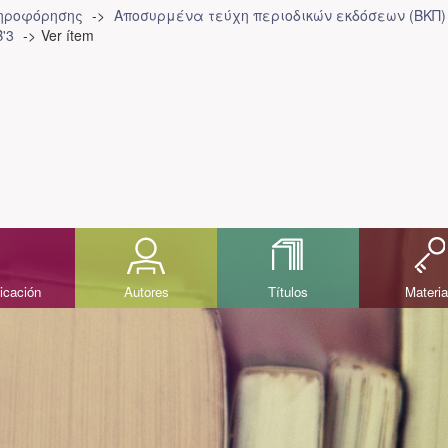
ληροφόρησης
Αποσυρμένα τεύχη περιοδικών εκδόσεων (ΒΚΠ)
'3
Ver ítem
icación
Autores
Títulos
Materi