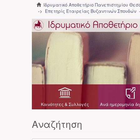
Ιδρυματικό Αποθετήριο Πανεπιστημίου Θε
Επετηρίς Εταιρείας Βυζαντινών Σπουδών
Κοινότητες & Συλλογές
Ανά ημερομηνία δη
Αναζήτηση