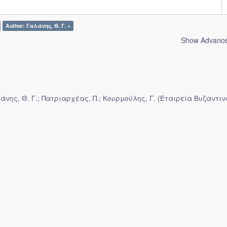
Author: Γαλάνης, Θ. Γ. ×
Show Advanced
άνης, Θ. Γ.; Πατριαρχέας, Π.; Κουρμούλης, Γ.
(
Εταιρεία Βυζαντιν