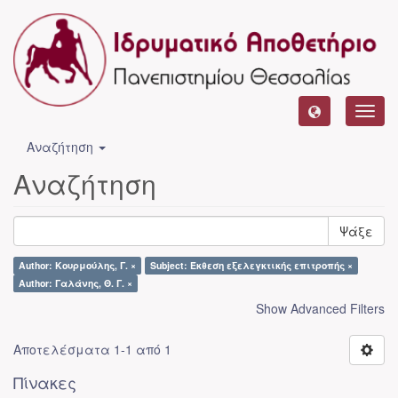
Toggl
navig
Αναζήτηση
Αναζήτηση
Ψάξε
Author: Κουρμούλης, Γ. ×
Subject: Έκθεση εξελεγκτικής επιτροπής ×
Author: Γαλάνης, Θ. Γ. ×
Show Advanced Filters
Αποτελέσματα 1-1 από 1
Πίνακες