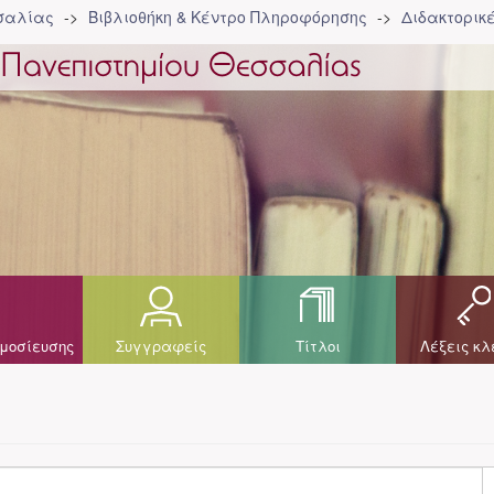
σσαλίας
Βιβλιοθήκη & Κέντρο Πληροφόρησης
Διδακτορικ
μοσίευσης
Συγγραφείς
Τίτλοι
Λέξεις κλ