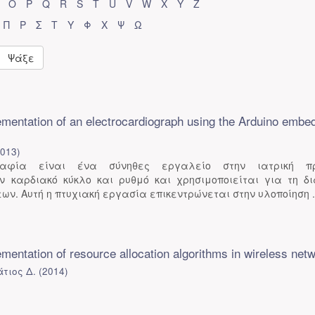
O
P
Q
R
S
T
U
V
W
X
Y
Z
Π
Ρ
Σ
Τ
Υ
Φ
Χ
Ψ
Ω
Ψάξε
mentation of an electrocardiograph using the Arduino embe
2013
)
γραφία είναι ένα σύνηθες εργαλείο στην ιατρική πρα
ν καρδιακό κύκλο και ρυθμό και χρησιμοποιείται για τη δ
ν. Αυτή η πτυχιακή εργασία επικεντρώνεται στην υλοποίηση .
mentation of resource allocation algorithms in wireless net
τιος Δ.
(
2014
)