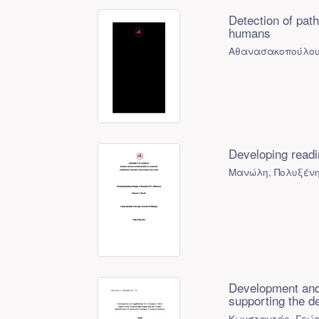
Detection of pat
humans
Αθανασακοπούλου,
Developing readi
Μανώλη, Πολυξένη
Development and 
supporting the d
Κωνσταντάς, Γεώρ