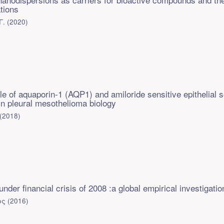
ations
Γ.
(
2020
)
ole of aquaporin-1 (AQP1) and amiloride sensitive epithelial 
n pleural mesothelioma biology
(
2018
)
under financial crisis of 2008 :a global empirical investigatio
ος
(
2016
)