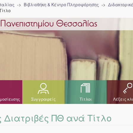
σσαλίας
Βιβλιοθήκη & Κέντρο Πληροφόρησης
Διδακτορικ
Τίτλο
μοσίευσης
Συγγραφείς
Τίτλοι
Λέξεις κλ
 Διατριβές ΠΘ ανά Τίτλο