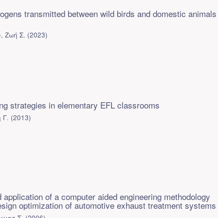
hogens transmitted between wild birds and domestic animals
 Ζωή Σ.
(
2023
)
ng strategies in elementary EFL classrooms
 Γ.
(
2013
)
application of a computer aided engineering methodology
esign optimization of automotive exhaust treatment systems
γιος Σ.
(
2006
)