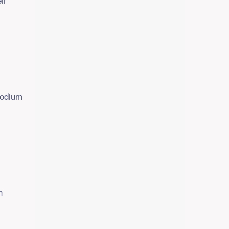
sodium
n