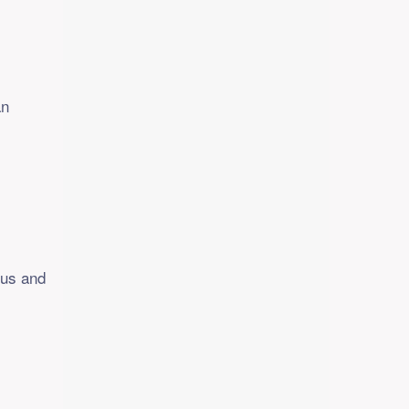
an
tus and