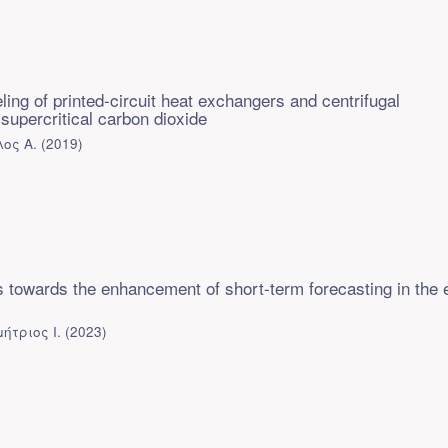
ing of printed-circuit heat exchangers and centrifugal
supercritical carbon dioxide
λος Α.
(
2019
)
s towards the enhancement of short-term forecasting in the
ήτριος Ι.
(
2023
)