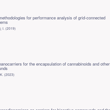
ethodologies for performance analysis of grid-connected
stems
 Ι.
(
2019
)
anocarriers for the encapsulation of cannabinoids and other
unds
Κ.
(
2023
)
anodispersions as carriers for bioactive compounds and the