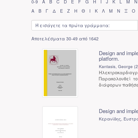
0-9
A
B
C
D
E
F
G
H
I
J
K
L
M
N
Α
Β
Γ
Δ
Ε
Ζ
Η
Θ
Ι
Κ
Λ
Μ
Ν
Ξ
Ο
Αποτελέσματα 30-49 από 1642
Design and imple
platform.
Kantasis, George
(
Ηλεκτροκαρδιο
Παρακολουθεί το
διάφορων παθήσεω
Design and imple
Κερανίδης, Ευστρά