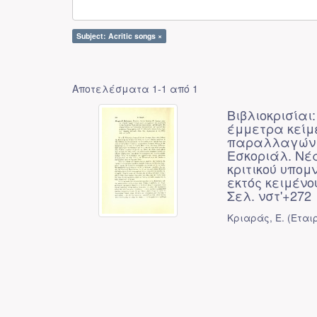
Subject: Acritic songs ×
Αποτελέσματα 1-1 από 1
Βιβλιοκρισίαι
έμμετρα κείμ
παραλλαγών ε
Εσκοριάλ. Νέ
κριτικού υπομ
εκτός κειμένου
Σελ. νστ'+272
Κριαράς, Ε.
(
Εται