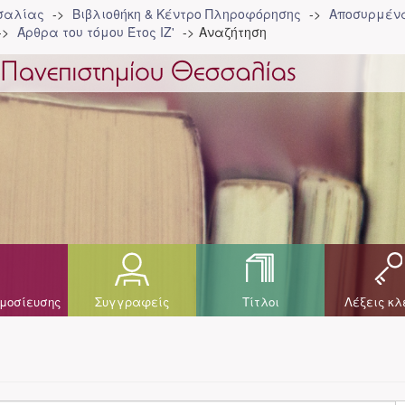
σσαλίας
Βιβλιοθήκη & Κέντρο Πληροφόρησης
Αποσυρμένα
Άρθρα του τόμου Έτος ΙΖ'
Αναζήτηση
μοσίευσης
Συγγραφείς
Τίτλοι
Λέξεις κλ