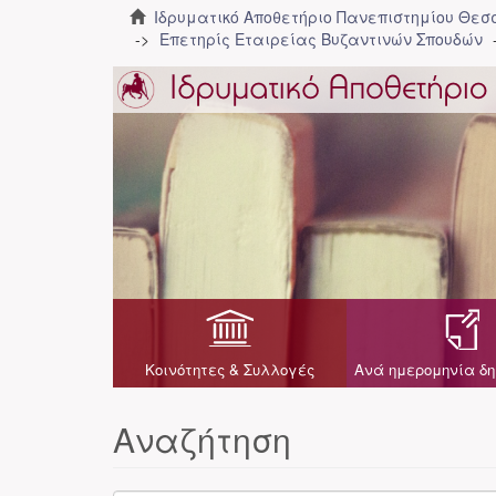
Ιδρυματικό Αποθετήριο Πανεπιστημίου Θε
Επετηρίς Εταιρείας Βυζαντινών Σπουδών
Κοινότητες & Συλλογές
Ανά ημερομηνία δη
Αναζήτηση