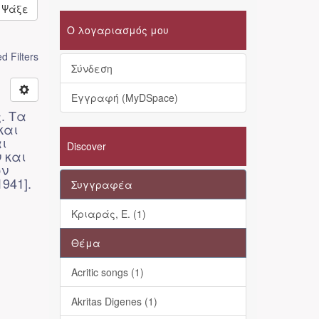
Ψάξε
Ο λογαριασμός μου
 Filters
Σύνδεση
Εγγραφή (MyDSpace)
. Τα
και
ι
Discover
 και
ων
941].
Συγγραφέα
Κριαράς, Ε. (1)
Θέμα
Acritic songs (1)
Akritas Digenes (1)