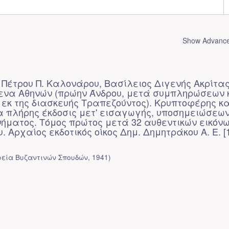
Show Advanced
: Πέτρου Π. Καλονάρου, Βασίλειος Διγενής Ακρίτας
ενα Αθηνών (πρώην Άνδρου, μετά συμπληρώσεων 
κ της διασκευής Τραπεζούντος). Κρυπτοφέρης κα
α πλήρης έκδοσις μετ' εισαγωγής, υποσημειώσεων
νήματος. Τόμος πρώτος μετά 32 αυθεντικών εικόν
. Αρχαίος εκδοτικός οίκος Δημ. Δημητράκου A. Ε. [1
ρεία Βυζαντινών Σπουδών
,
1941
)