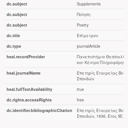
dc.subject
Supplements
dc.subject
Ποίηση
dc.subject
Poetry
dc.title
Επίμετρον
dc.type
journalArticle
heal.recordProvider
Πανεπιστήμιο Θεσσαλίας
και Κέντρο Πληροφόρηση
heal.journalName
Επετηρίς Εταιρείας Βυζ
Σπουδών
heal.fullTextAvailability
true
dc.rights.accessRights
free
dc.identifier.bibliographicCitation
Επετηρίς Εταιρείας Βυζ
Σπουδών, 1936, Έτος ΙΒ’, 4