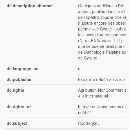
dc.description.abstract
Ouelques additions a l’etu
auteur, publiee dans le XI v
de l’Epetiris sous le titre «Et
II ajoute encore des observa
poeme «Le Cygne» publie p
fois avec d’autres poemes 
(Νέος Έλληνομν. t. Ill p. 8-
que ce poeme ainsi que de
de l’Anthologie Palatine son
de Cyrene.
dc.language.iso
el
dc.publisher
Εταιρεία Βυζαντινών Σπ
dc.rights
Attribution-NonCommercial-
4.0 International
dc.rights.uri
http://creativecommons.org/
nd/4.0/
dc.subject
Προσθήκες