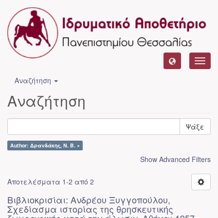
Toggl
navig
Αναζήτηση
Αναζήτηση
Ψάξε
Author: Δρανδάκης, Ν. Β. ×
Show Advanced Filters
Αποτελέσματα 1-2 από 2
Βιβλιοκρισίαι: Ανδρέου Ξυγγοπούλου,
Σχεδίασμα ιστορίας της θρησκευτικής