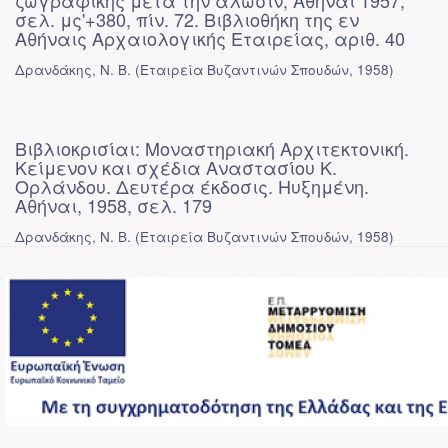
ζωγραφικής μετά την άλωσιν, Αθήναι 1957,
σελ. μς'+380, πίν. 72. Βιβλιοθήκη της εν
Αθήναις Αρχαιολογικής Εταιρείας, αριθ. 40
Δρανδάκης, Ν. Β.
(
Εταιρεία Βυζαντινών Σπουδών
,
1958
)
Βιβλιοκρισίαι: Μοναστηριακή Αρχιτεκτονική.
Κείμενον και σχέδια Αναστασίου Κ.
Ορλάνδου. Δευτέρα έκδοσις. Ηυξημένη.
Αθήναι, 1958, σελ. 179
Δρανδάκης, Ν. Β.
(
Εταιρεία Βυζαντινών Σπουδών
,
1958
)