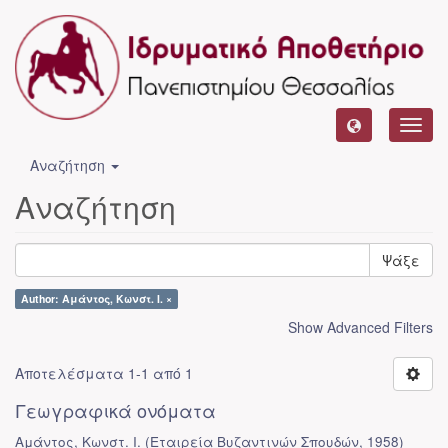
Toggl
navig
Αναζήτηση
Αναζήτηση
Ψάξε
Author: Αμάντος, Κωνστ. Ι. ×
Show Advanced Filters
Αποτελέσματα 1-1 από 1
Γεωγραφικά ονόματα
Αμάντος, Κωνστ. Ι.
(
Εταιρεία Βυζαντινών Σπουδών
,
1958
)