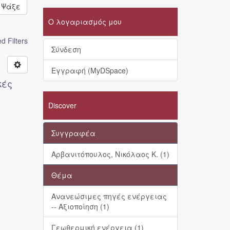
Ψάξε
Ο λογαριασμός μου
 Filters
Σύνδεση
Εγγραφή (MyDSpace)
κές
Discover
Συγγραφέα
Αρβανιτόπουλος, Νικόλαος Κ. (1)
Θέμα
Ανανεώσιμες πηγές ενέργειας
-- Αξιοποίηση (1)
Γεωθερμική ενέργεια (1)